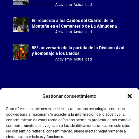
Jul 18, 2026
|
Activismo
,
Actualidad
En recuerdo a los Caídos del Cuartel de la
Montaña en el Cementerio de La Almudena
Jul 18, 2026
|
Activismo
,
Actualidad
85º aniversario de la partida de la División Azul
y homenaje a los Caídos
Jul 15, 2026
|
Activismo
,
Actualidad
Gestionar consentimiento
LA FALANGE
Para ofrecer las mejores experiencias, utilizamos tecnologías como las
Reproductor
cookies para almacenar y/o acceder a la información del dispositivo. El
de
consentimiento de estas tecnologías nos permitirá procesar datos como el
comportamiento de navegación o las identificaciones únicas en este sitio.
vídeo
No consentir o retirar el consentimiento, puede afectar negativamente a
ciertas características y funciones.