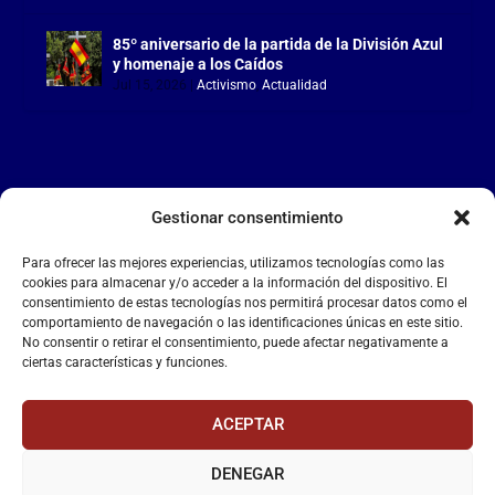
85º aniversario de la partida de la División Azul
y homenaje a los Caídos
Jul 15, 2026
|
Activismo
,
Actualidad
Gestionar consentimiento
LA FALANGE
Para ofrecer las mejores experiencias, utilizamos tecnologías como las
Reproductor
cookies para almacenar y/o acceder a la información del dispositivo. El
de
consentimiento de estas tecnologías nos permitirá procesar datos como el
comportamiento de navegación o las identificaciones únicas en este sitio.
vídeo
No consentir o retirar el consentimiento, puede afectar negativamente a
ciertas características y funciones.
ACEPTAR
DENEGAR
00:00
00:55