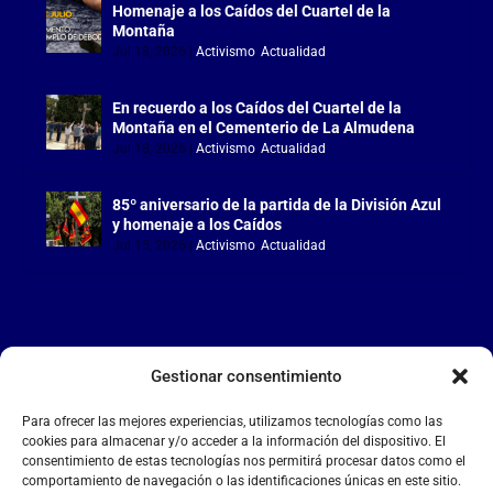
Homenaje a los Caídos del Cuartel de la
Montaña
Jul 18, 2026
|
Activismo
,
Actualidad
En recuerdo a los Caídos del Cuartel de la
Montaña en el Cementerio de La Almudena
Jul 18, 2026
|
Activismo
,
Actualidad
85º aniversario de la partida de la División Azul
y homenaje a los Caídos
Jul 15, 2026
|
Activismo
,
Actualidad
Gestionar consentimiento
LA FALANGE
Para ofrecer las mejores experiencias, utilizamos tecnologías como las
Reproductor
cookies para almacenar y/o acceder a la información del dispositivo. El
de
consentimiento de estas tecnologías nos permitirá procesar datos como el
comportamiento de navegación o las identificaciones únicas en este sitio.
vídeo