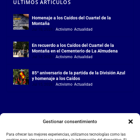
ÚLTIMOS ARTÍCULOS
Homenaje a los Caídos del Cuartel de la
Montaña
Jul 18, 2026
|
Activismo
,
Actualidad
En recuerdo a los Caídos del Cuartel de la
Montaña en el Cementerio de La Almudena
Jul 18, 2026
|
Activismo
,
Actualidad
85º aniversario de la partida de la División Azul
y homenaje a los Caídos
Jul 15, 2026
|
Activismo
,
Actualidad
Gestionar consentimiento
LA FALANGE
Para ofrecer las mejores experiencias, utilizamos tecnologías como las
Reproductor
cookies para almacenar y/o acceder a la información del dispositivo. El