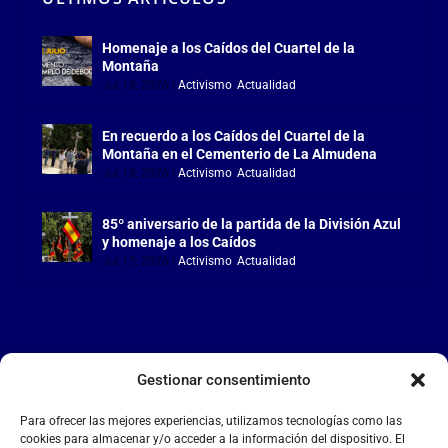
Homenaje a los Caídos del Cuartel de la
Montaña
Jul 18, 2026
|
Activismo
,
Actualidad
En recuerdo a los Caídos del Cuartel de la
Montaña en el Cementerio de La Almudena
Jul 18, 2026
|
Activismo
,
Actualidad
85º aniversario de la partida de la División Azul
y homenaje a los Caídos
Jul 15, 2026
|
Activismo
,
Actualidad
Gestionar consentimiento
LA FALANGE
Para ofrecer las mejores experiencias, utilizamos tecnologías como las
Reproductor
cookies para almacenar y/o acceder a la información del dispositivo. El