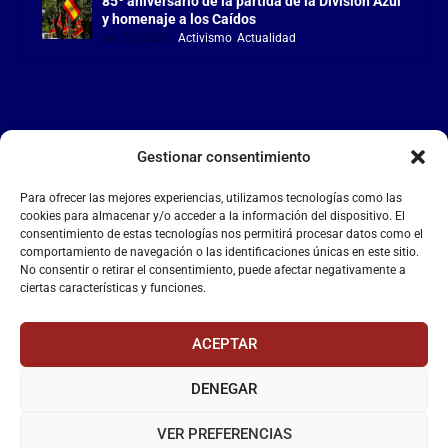
85º aniversario de la partida de la División Azul
y homenaje a los Caídos
Jul 15, 2026
|
Activismo
,
Actualidad
Gestionar consentimiento
LA FALANGE
Para ofrecer las mejores experiencias, utilizamos tecnologías como las
Reproductor
cookies para almacenar y/o acceder a la información del dispositivo. El
de
consentimiento de estas tecnologías nos permitirá procesar datos como el
comportamiento de navegación o las identificaciones únicas en este sitio.
vídeo
No consentir o retirar el consentimiento, puede afectar negativamente a
ciertas características y funciones.
ACEPTAR
DENEGAR
00:00
00:55
VER PREFERENCIAS