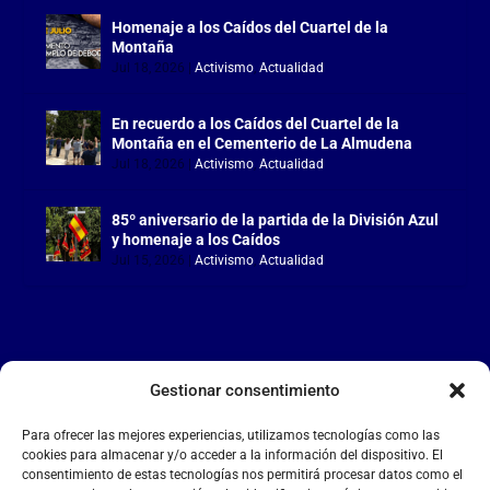
Homenaje a los Caídos del Cuartel de la
Montaña
Jul 18, 2026
|
Activismo
,
Actualidad
En recuerdo a los Caídos del Cuartel de la
Montaña en el Cementerio de La Almudena
Jul 18, 2026
|
Activismo
,
Actualidad
85º aniversario de la partida de la División Azul
y homenaje a los Caídos
Jul 15, 2026
|
Activismo
,
Actualidad
Gestionar consentimiento
LA FALANGE
Para ofrecer las mejores experiencias, utilizamos tecnologías como las
Reproductor
cookies para almacenar y/o acceder a la información del dispositivo. El
de
consentimiento de estas tecnologías nos permitirá procesar datos como el