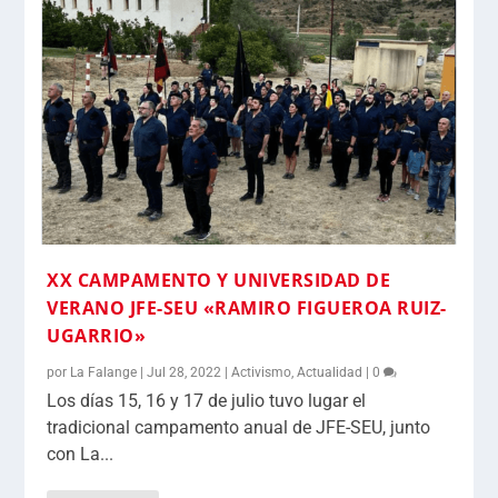
XX CAMPAMENTO Y UNIVERSIDAD DE
VERANO JFE-SEU «RAMIRO FIGUEROA RUIZ-
UGARRIO»
por
La Falange
|
Jul 28, 2022
|
Activismo
,
Actualidad
|
0
Los días 15, 16 y 17 de julio tuvo lugar el
tradicional campamento anual de JFE-SEU, junto
con La...