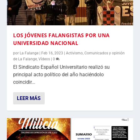
LOS JÓVENES FALANGISTAS POR UNA
UNIVERSIDAD NACIONAL
por
La Falange
|
Feb 16, 2023
|
Activismo
,
Comunicados y opinión
de La Falange
,
Vídeos
|
0
El Sindicato Español Universitario realizó su
principal acto político del año haciéndolo
coincidir...
LEER MÁS