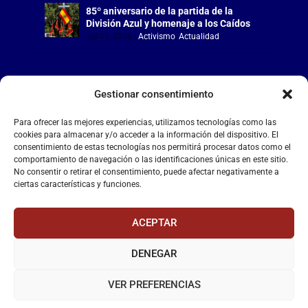
85º aniversario de la partida de la
División Azul y homenaje a los Caídos
Jul 15, 2026
|
Activismo
,
Actualidad
Gestionar consentimiento
LA FALANGE
Para ofrecer las mejores experiencias, utilizamos tecnologías como las
cookies para almacenar y/o acceder a la información del dispositivo. El
consentimiento de estas tecnologías nos permitirá procesar datos como el
Reproductor
comportamiento de navegación o las identificaciones únicas en este sitio.
de
No consentir o retirar el consentimiento, puede afectar negativamente a
vídeo
ciertas características y funciones.
ACEPTAR
DENEGAR
00:00
00:55
VER PREFERENCIAS