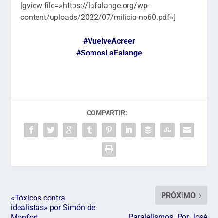
[gview file=»https://lafalange.org/wp-
content/uploads/2022/07/milicia-no60.pdf»]
#VuelveAcreer
#SomosLaFalange
COMPARTIR:
PRÓXIMO
«Tóxicos contra
idealistas» por Simón de
Paralelismos. Por José
Monfort