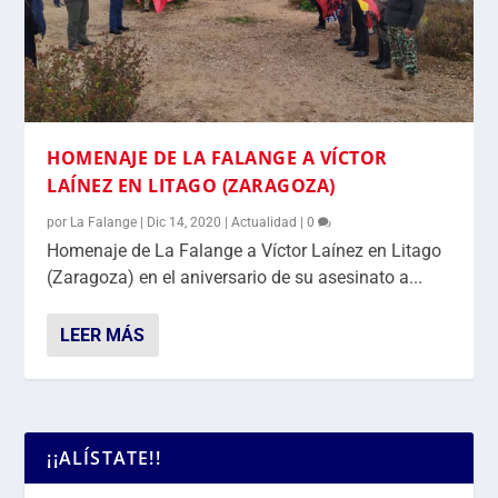
HOMENAJE DE LA FALANGE A VÍCTOR
LAÍNEZ EN LITAGO (ZARAGOZA)
por
La Falange
|
Dic 14, 2020
|
Actualidad
|
0
Homenaje de La Falange a Víctor Laínez en Litago
(Zaragoza) en el aniversario de su asesinato a...
LEER MÁS
¡¡ALÍSTATE!!