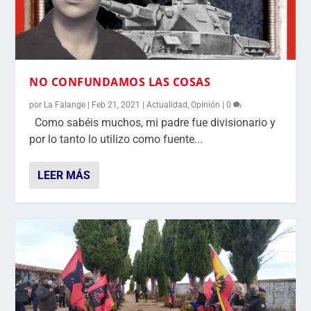
NO CONFUNDAMOS LAS COSAS
por
La Falange
|
Feb 21, 2021
|
Actualidad
,
Opinión
|
0
Como sabéis muchos, mi padre fue divisionario y
por lo tanto lo utilizo como fuente...
LEER MÁS