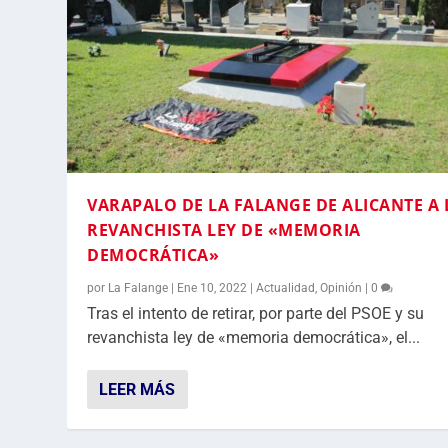
VARAPALO DE LA FALANGE DE ALICANTE A 
REVANCHISTA LEY DE «MEMORIA
DEMOCRÁTICA»
por
La Falange
|
Ene 10, 2022
|
Actualidad
,
Opinión
|
0
Tras el intento de retirar, por parte del PSOE y su
revanchista ley de «memoria democrática», el...
LEER MÁS