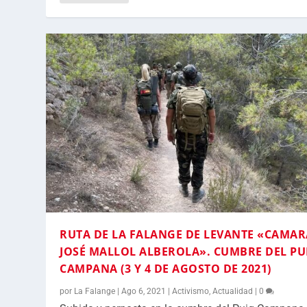
RUTA DE LA FALANGE DE LEVANTE «CAMA
JOSÉ MALLOL ALBEROLA». CUMBRE DEL PU
CAMPANA (3 Y 4 DE AGOSTO DE 2021)
por
La Falange
|
Ago 6, 2021
|
Activismo
,
Actualidad
|
0