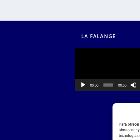
LA FALANGE
Reproductor
de
vídeo
00:00
00:55
Para ofrecer
almacenar y/
tecnologías