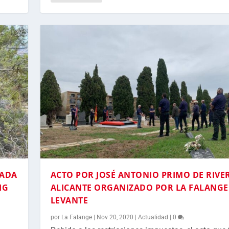
RADA
ACTO POR JOSÉ ANTONIO PRIMO DE RIVE
IG
ALICANTE ORGANIZADO POR LA FALANGE
LEVANTE
por
La Falange
|
Nov 20, 2020
|
Actualidad
|
0