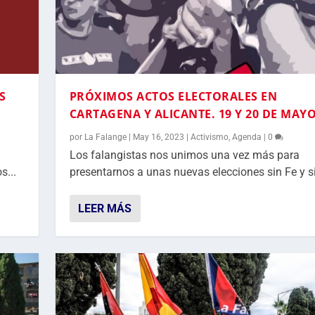
S
PRÓXIMOS ACTOS ELECTORALES EN
CARTAGENA Y ALICANTE. 19 Y 20 DE MAY
por
La Falange
|
May 16, 2023
|
Activismo
,
Agenda
|
0
Los falangistas nos unimos una vez más para
s...
presentarnos a unas nuevas elecciones sin Fe y si
LEER MÁS