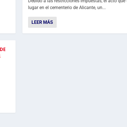
.
Debido a las restricciones impuestas, el acto que
lugar en el cementerio de Alicante, un...
LEER MÁS
 DE
S