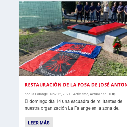
RESTAURACIÓN DE LA FOSA DE JOSÉ ANTO
por
La Falange
|
Nov 15, 2021
|
Activismo
,
Actualidad
|
0
El domingo día 14 una escuadra de militantes de
nuestra organización La Falange en la zona de...
LEER MÁS