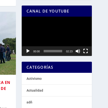
CANAL DE YOUTUBE
Reproductor
de
vídeo
00:00
02:23
CATEGORÍAS
Activismo
RA EN
 DE
Actualidad
adñ