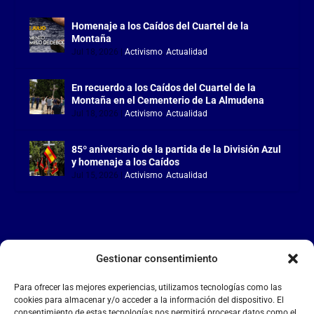
Homenaje a los Caídos del Cuartel de la
Montaña
Jul 18, 2026
|
Activismo
,
Actualidad
En recuerdo a los Caídos del Cuartel de la
Montaña en el Cementerio de La Almudena
Jul 18, 2026
|
Activismo
,
Actualidad
85º aniversario de la partida de la División Azul
y homenaje a los Caídos
Jul 15, 2026
|
Activismo
,
Actualidad
Gestionar consentimiento
LA FALANGE
Para ofrecer las mejores experiencias, utilizamos tecnologías como las
Reproductor
cookies para almacenar y/o acceder a la información del dispositivo. El
de
consentimiento de estas tecnologías nos permitirá procesar datos como el