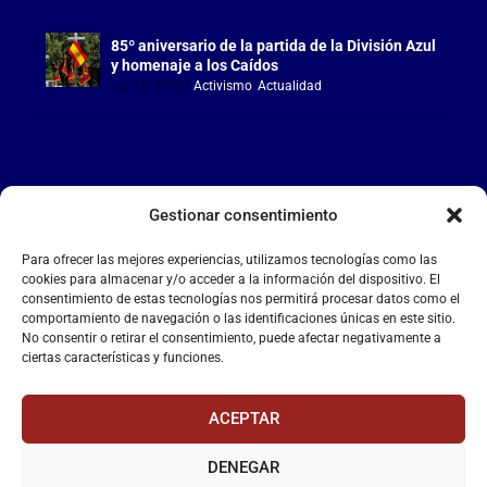
85º aniversario de la partida de la División Azul
y homenaje a los Caídos
Jul 15, 2026
|
Activismo
,
Actualidad
Gestionar consentimiento
LA FALANGE
Para ofrecer las mejores experiencias, utilizamos tecnologías como las
Reproductor
cookies para almacenar y/o acceder a la información del dispositivo. El
de
consentimiento de estas tecnologías nos permitirá procesar datos como el
comportamiento de navegación o las identificaciones únicas en este sitio.
vídeo
No consentir o retirar el consentimiento, puede afectar negativamente a
ciertas características y funciones.
ACEPTAR
DENEGAR
00:00
00:55