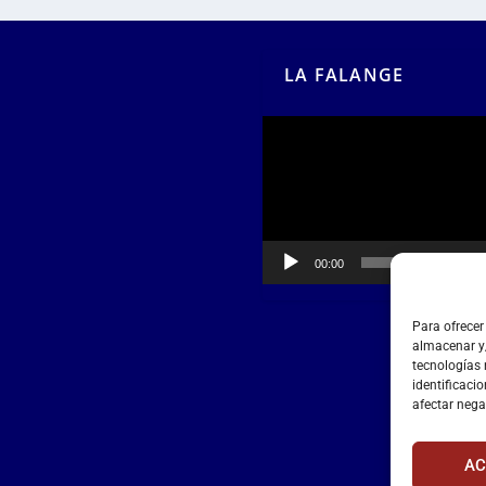
LA FALANGE
Reproductor
de
vídeo
00:00
00:55
Para ofrecer
almacenar y/
tecnologías
identificacio
afectar nega
AC