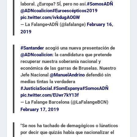
laboral. ¿Europa? SÍ, pero no así.
#SomosADÑ
@ADNcoalicion
#Euroescépticos2019
pic.twitter.com/ivkdugAOGW
— La Falange▪️ADÑ (@lafalange)
February 16,
2019
#Santander
acogió una nueva presentación de
@ADNcoalicion
: la candidatura que pretende
recuperar nuestra soberanía nacional y
económica de las garras de Bruselas. Nuestro
Jefe Nacional
@ManuelAndrino
defendió sin
medias tintas la verdadera
#JusticiaSocial
.
#SomEspanya
#SomosADÑ
pic.twitter.com/EUwr7kY13f
— La Falange Barcelona (@LaFalangeBCN)
February 17, 2019
"Se nos ha tachado de demagógicos o lúnaticos
por decir que quizás había que nacionalizar el