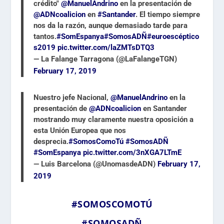
crédito"
@ManuelAndrino
en la presentación de
@ADNcoalicion
en
#Santander
. El tiempo siempre
nos da la razón, aunque demasiado tarde para
tantos.
#SomEspanya
#SomosADÑ
#euroescéptico
s2019
pic.twitter.com/laZMTsDTQ3
— La Falange Tarragona (@LaFalangeTGN)
February 17, 2019
Nuestro jefe Nacional,
@ManuelAndrino
en la
presentación de
@ADNcoalicion
en Santander
mostrando muy claramente nuestra oposición a
esta Unión Europea que nos
desprecia.
#SomosComoTú
#SomosADÑ
#SomEspanya
pic.twitter.com/3nXGA7LTmE
— Luis Barcelona (@UnomasdeADN)
February 17,
2019
#SOMOSCOMOTÚ
#SOMOSADÑ