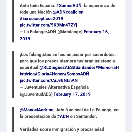
Ante todo España.
#SomosADÑ
, la esperanza de
toda una Nación.
@ADNcoalicion
#Euroescépticos2019
pic.twitter.com/5K9Mn47ZYj
— La Falange▪️ADÑ (@lafalange)
February 16,
2019
¡Los falangistas se hacían pasar por sacerdotes,
para que los presos siempre tuvieran asistencia
espiritual!
@RLDieguezAES
#Santander
#MemoriaH
istórica
#Gloria
#Honor
#SomosADÑ
pic.twitter.com/CaJv8NLnAN
— Juventudes Alternativa Española
(@JuventudAES)
February 17, 2019
@ManuelAndrino
, Jefe Nacional de La Falange, en
la presentación de
#ADÑ
en Santander.
Verdades sobre Inmigración y precariedad