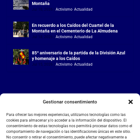
Montaña
Jul 18, 2026
|
Activismo
,
Actualidad
En recuerdo a los Caídos del Cuartel de la
Montaña en el Cementerio de La Almudena
Jul 18, 2026
|
Activismo
,
Actualidad
85º aniversario de la partida de la División Azul
y homenaje a los Caídos
Jul 15, 2026
|
Activismo
,
Actualidad
Gestionar consentimiento
LA FALANGE
Para ofrecer las mejores experiencias, utilizamos tecnologías como las
Reproductor
cookies para almacenar y/o acceder a la información del dispositivo. El
de
consentimiento de estas tecnologías nos permitirá procesar datos como el
comportamiento de navegación o las identificaciones únicas en este sitio.
vídeo
No consentir o retirar el consentimiento, puede afectar negativamente a