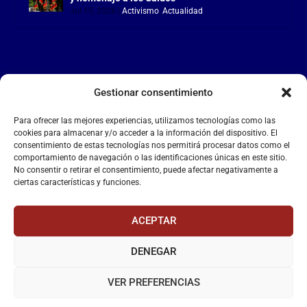
Jul 15, 2026
|
Activismo
,
Actualidad
Gestionar consentimiento
LA FALANGE
Para ofrecer las mejores experiencias, utilizamos tecnologías como las
Reproductor
cookies para almacenar y/o acceder a la información del dispositivo. El
de
consentimiento de estas tecnologías nos permitirá procesar datos como el
comportamiento de navegación o las identificaciones únicas en este sitio.
vídeo
No consentir o retirar el consentimiento, puede afectar negativamente a
ciertas características y funciones.
ACEPTAR
DENEGAR
00:00
00:55
VER PREFERENCIAS