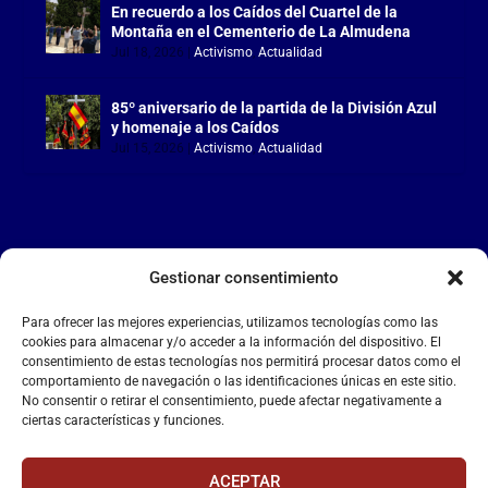
En recuerdo a los Caídos del Cuartel de la
Montaña en el Cementerio de La Almudena
Jul 18, 2026
|
Activismo
,
Actualidad
85º aniversario de la partida de la División Azul
y homenaje a los Caídos
Jul 15, 2026
|
Activismo
,
Actualidad
Gestionar consentimiento
LA FALANGE
Para ofrecer las mejores experiencias, utilizamos tecnologías como las
Reproductor
cookies para almacenar y/o acceder a la información del dispositivo. El
de
consentimiento de estas tecnologías nos permitirá procesar datos como el
comportamiento de navegación o las identificaciones únicas en este sitio.
vídeo
No consentir o retirar el consentimiento, puede afectar negativamente a
ciertas características y funciones.
ACEPTAR