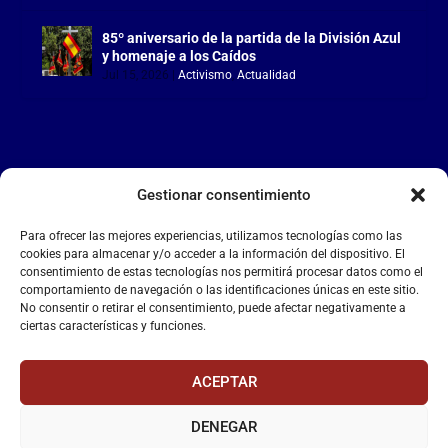
85º aniversario de la partida de la División Azul
y homenaje a los Caídos
Jul 15, 2026
|
Activismo
,
Actualidad
Gestionar consentimiento
LA FALANGE
Para ofrecer las mejores experiencias, utilizamos tecnologías como las
Reproductor
cookies para almacenar y/o acceder a la información del dispositivo. El
de
consentimiento de estas tecnologías nos permitirá procesar datos como el
comportamiento de navegación o las identificaciones únicas en este sitio.
vídeo
No consentir o retirar el consentimiento, puede afectar negativamente a
ciertas características y funciones.
ACEPTAR
DENEGAR
00:00
00:55