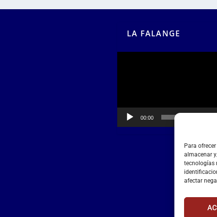
LA FALANGE
Reproductor
de
vídeo
00:00
00:55
Para ofrecer
almacenar y/
tecnologías
identificacio
afectar nega
AC