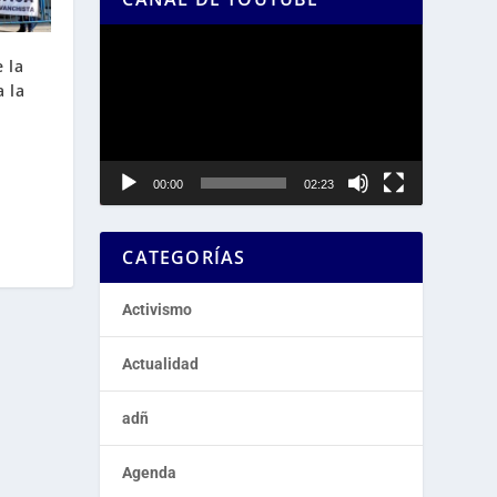
Reproductor
de
 la
vídeo
 la
00:00
02:23
CATEGORÍAS
Activismo
Actualidad
adñ
Agenda