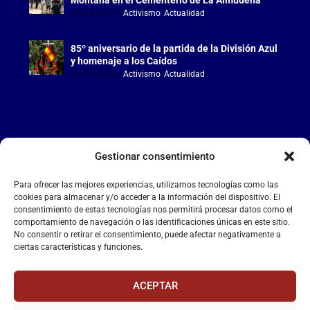
Jul 18, 2026
|
Activismo
,
Actualidad
85º aniversario de la partida de la División Azul
y homenaje a los Caídos
Jul 15, 2026
|
Activismo
,
Actualidad
Gestionar consentimiento
LA FALANGE
Para ofrecer las mejores experiencias, utilizamos tecnologías como las
Reproductor
cookies para almacenar y/o acceder a la información del dispositivo. El
de
consentimiento de estas tecnologías nos permitirá procesar datos como el
comportamiento de navegación o las identificaciones únicas en este sitio.
vídeo
No consentir o retirar el consentimiento, puede afectar negativamente a
ciertas características y funciones.
ACEPTAR