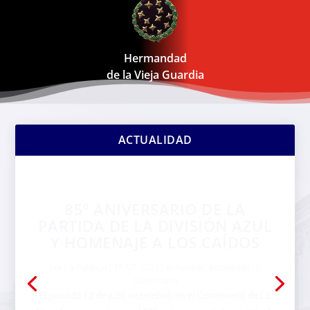
Hermandad
de la Vieja Guardia
ACTUALIDAD
85º ANIVERSARIO DE LA
PARTIDA DE LA DIVISIÓN AZUL
Y HOMENAJE A LOS CAÍDOS
por
La Falange
|
15/07/2026
|
Activismo
,
Actualidad
| 0
Comentario
El pasado 12 de julio se celebró, en el Cementerio de La
Almudena, un acto por el 85º aniversario de la partida de
la División Azul y en homenaje a los Caídos, organizado