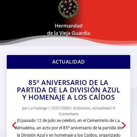
Hermandad
de la Vieja Guardia
ACTUALIDAD
85º ANIVERSARIO DE LA
PARTIDA DE LA DIVISIÓN AZUL
Y HOMENAJE A LOS CAÍDOS
por
La Falange
|
15/07/2026
|
Activismo
,
Actualidad
| 0
Comentario
El pasado 12 de julio se celebró, en el Cementerio de La
Almudena, un acto por el 85º aniversario de la partida de
la División Azul y en homenaje a los Caídos, organizado