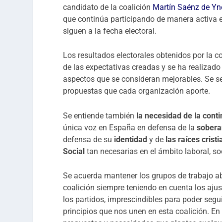
candidato de la coalición
Martín Saénz de Yne
que continúa participando de manera activa e
siguen a la fecha electoral.
Los resultados electorales obtenidos por la c
de las expectativas creadas y se ha realizad
aspectos que se consideran mejorables. Se se
propuestas que cada organización aporte.
Se entiende también
la necesidad de la cont
única voz en España en defensa de la
sobera
defensa de su
identidad
y de
las raíces crist
Social
tan necesarias en el ámbito laboral, soc
Se acuerda mantener los grupos de trabajo abi
coalición siempre teniendo en cuenta los aju
los partidos, imprescindibles para poder segu
principios que nos unen en esta coalición. En