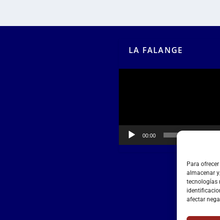
LA FALANGE
Reproductor
de
vídeo
00:00
00:55
Para ofrecer
almacenar y/
tecnologías
identificacio
afectar nega