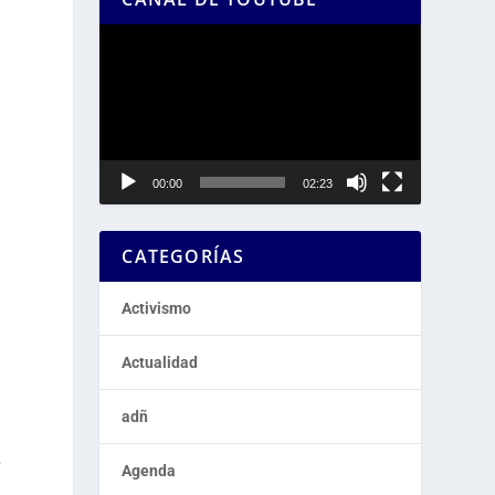
Reproductor
de
vídeo
00:00
02:23
CATEGORÍAS
Activismo
Actualidad
adñ
o
Agenda