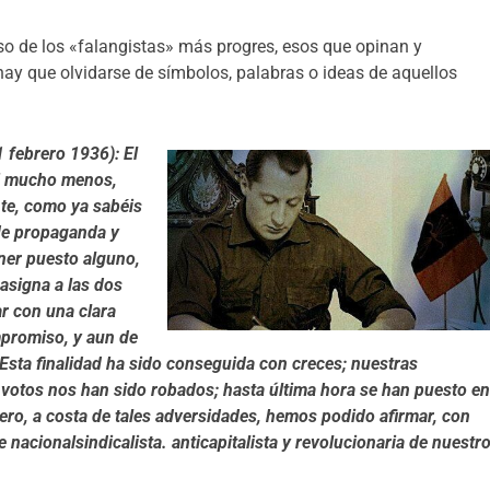
o de los «falangistas» más progres, esos que opinan y
ay que olvidarse de símbolos, palabras o ideas de aquellos
ebrero 1936): El
 ni mucho menos,
te, como ya sabéis
de propaganda y
ener puesto alguno,
 asigna a las dos
ar con una clara
mpromiso, y aun de
Esta finalidad ha sido conseguida con creces; nuestras
votos nos han sido robados; hasta última hora se han puesto e
pero, a costa de tales adversidades, hemos podido afirmar, con
 nacionalsindicalista. anticapitalista y revolucionaria de nuestr