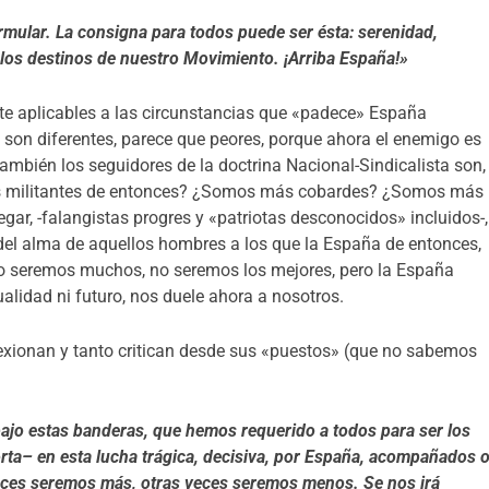
mular. La consigna para todos puede ser ésta: serenidad,
 los destinos de nuestro Movimiento. ¡Arriba España!»
 aplicables a las circunstancias que «padece» España
 son diferentes, parece que peores, porque ahora el enemigo es
mbién los seguidores de la doctrina Nacional-Sindicalista son,
los militantes de entonces? ¿Somos más cobardes? ¿Somos más
egar, -falangistas progres y «patriotas desconocidos» incluidos-,
del alma de aquellos hombres a los que la España de entonces,
. No seremos muchos, no seremos los mejores, pero la España
tualidad ni futuro, nos duele ahora a nosotros.
xionan y tanto critican desde sus «puestos» (que no sabemos
jo estas banderas, que hemos requerido a todos para ser los
rta– en esta lucha trágica, decisiva, por España, acompañados 
eces seremos más, otras veces seremos menos. Se nos irá