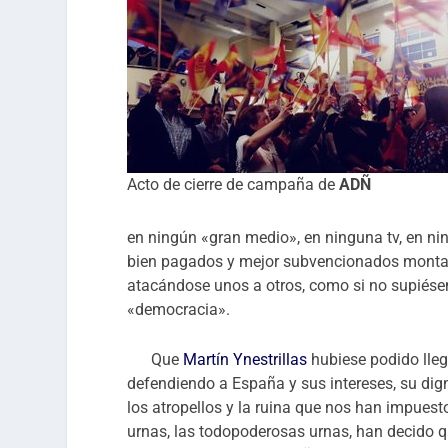
Acto de cierre de campaña de
ADÑ
en ningún «gran medio», en ninguna tv, en ni
bien pagados y mejor subvencionados montan
atacándose unos a otros, como si no supié
«democracia».
Que
Martín Ynestrillas
hubiese podido lleg
defendiendo a España y sus intereses, su dign
los atropellos y la ruina que nos han impues
urnas, las todopoderosas urnas, han decido q