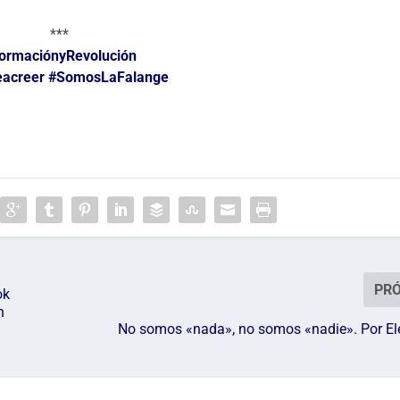
***
ormaciónyRevolución
eacreer
#SomosLaFalange
PR
ok
n
No somos «nada», no somos «nadie». Por El