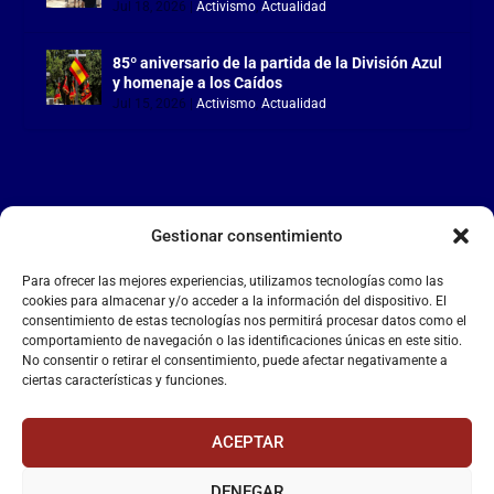
Jul 18, 2026
|
Activismo
,
Actualidad
85º aniversario de la partida de la División Azul
y homenaje a los Caídos
Jul 15, 2026
|
Activismo
,
Actualidad
Gestionar consentimiento
LA FALANGE
Para ofrecer las mejores experiencias, utilizamos tecnologías como las
Reproductor
cookies para almacenar y/o acceder a la información del dispositivo. El
de
consentimiento de estas tecnologías nos permitirá procesar datos como el
comportamiento de navegación o las identificaciones únicas en este sitio.
vídeo
No consentir o retirar el consentimiento, puede afectar negativamente a
ciertas características y funciones.
ACEPTAR
DENEGAR