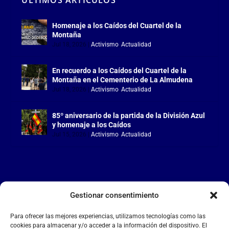
Homenaje a los Caídos del Cuartel de la
Montaña
Jul 18, 2026
|
Activismo
,
Actualidad
En recuerdo a los Caídos del Cuartel de la
Montaña en el Cementerio de La Almudena
Jul 18, 2026
|
Activismo
,
Actualidad
85º aniversario de la partida de la División Azul
y homenaje a los Caídos
Jul 15, 2026
|
Activismo
,
Actualidad
Gestionar consentimiento
LA FALANGE
Para ofrecer las mejores experiencias, utilizamos tecnologías como las
Reproductor
cookies para almacenar y/o acceder a la información del dispositivo. El