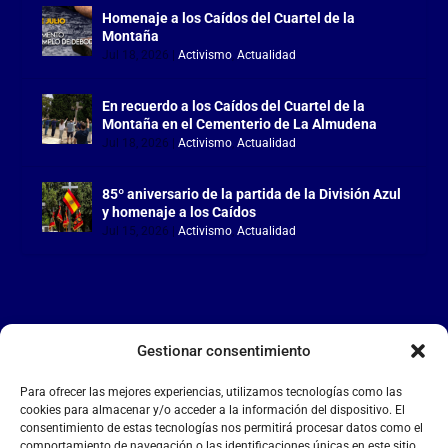
Homenaje a los Caídos del Cuartel de la
Montaña
Jul 18, 2026
|
Activismo
,
Actualidad
En recuerdo a los Caídos del Cuartel de la
Montaña en el Cementerio de La Almudena
Jul 18, 2026
|
Activismo
,
Actualidad
85º aniversario de la partida de la División Azul
y homenaje a los Caídos
Jul 15, 2026
|
Activismo
,
Actualidad
Gestionar consentimiento
LA FALANGE
Para ofrecer las mejores experiencias, utilizamos tecnologías como las
Reproductor
cookies para almacenar y/o acceder a la información del dispositivo. El
de
consentimiento de estas tecnologías nos permitirá procesar datos como el
comportamiento de navegación o las identificaciones únicas en este sitio.