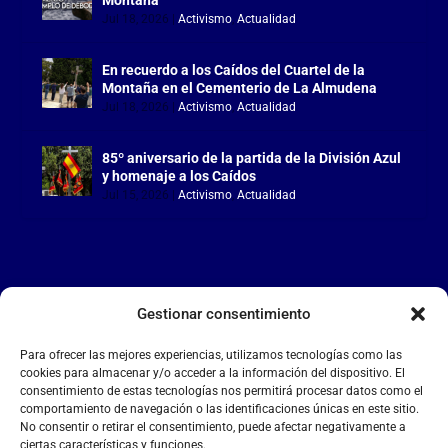
Jul 18, 2026
|
Activismo
,
Actualidad
En recuerdo a los Caídos del Cuartel de la
Montaña en el Cementerio de La Almudena
Jul 18, 2026
|
Activismo
,
Actualidad
85º aniversario de la partida de la División Azul
y homenaje a los Caídos
Jul 15, 2026
|
Activismo
,
Actualidad
Gestionar consentimiento
LA FALANGE
Para ofrecer las mejores experiencias, utilizamos tecnologías como las
Reproductor
cookies para almacenar y/o acceder a la información del dispositivo. El
de
consentimiento de estas tecnologías nos permitirá procesar datos como el
comportamiento de navegación o las identificaciones únicas en este sitio.
vídeo
No consentir o retirar el consentimiento, puede afectar negativamente a
ciertas características y funciones.