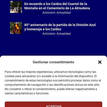
En recuerdo a los Caídos del Cuartel de la
Montaña en el Cementerio de La Almudena
Jul 18, 2026
|
Activismo
,
Actualidad
85º aniversario de la partida de la División Azul
y homenaje a los Caídos
Jul 15, 2026
|
Activismo
,
Actualidad
Gestionar consentimiento
LA FALANGE
Para ofrecer las mejores experiencias, utilizamos tecnologías como las
Reproductor
cookies para almacenar y/o acceder a la información del dispositivo. El
de
consentimiento de estas tecnologías nos permitirá procesar datos como el
comportamiento de navegación o las identificaciones únicas en este sitio.
vídeo
No consentir o retirar el consentimiento, puede afectar negativamente a
ciertas características y funciones.
ACEPTAR