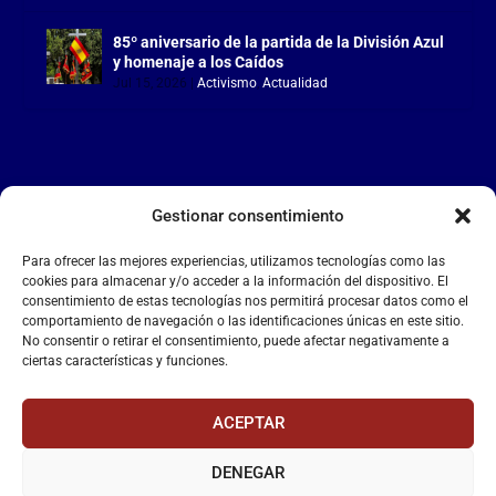
85º aniversario de la partida de la División Azul
y homenaje a los Caídos
Jul 15, 2026
|
Activismo
,
Actualidad
Gestionar consentimiento
LA FALANGE
Para ofrecer las mejores experiencias, utilizamos tecnologías como las
Reproductor
cookies para almacenar y/o acceder a la información del dispositivo. El
de
consentimiento de estas tecnologías nos permitirá procesar datos como el
comportamiento de navegación o las identificaciones únicas en este sitio.
vídeo
No consentir o retirar el consentimiento, puede afectar negativamente a
ciertas características y funciones.
ACEPTAR
DENEGAR
00:00
00:55