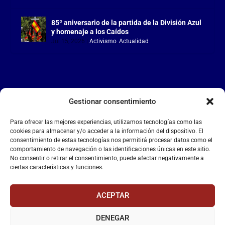
85º aniversario de la partida de la División Azul
y homenaje a los Caídos
Jul 15, 2026
|
Activismo
,
Actualidad
Gestionar consentimiento
LA FALANGE
Para ofrecer las mejores experiencias, utilizamos tecnologías como las
Reproductor
cookies para almacenar y/o acceder a la información del dispositivo. El
de
consentimiento de estas tecnologías nos permitirá procesar datos como el
comportamiento de navegación o las identificaciones únicas en este sitio.
vídeo
No consentir o retirar el consentimiento, puede afectar negativamente a
ciertas características y funciones.
ACEPTAR
DENEGAR