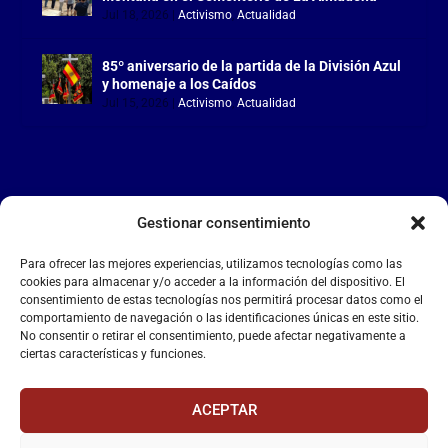
Jul 18, 2026
|
Activismo
,
Actualidad
85º aniversario de la partida de la División Azul
y homenaje a los Caídos
Jul 15, 2026
|
Activismo
,
Actualidad
Gestionar consentimiento
LA FALANGE
Para ofrecer las mejores experiencias, utilizamos tecnologías como las
Reproductor
cookies para almacenar y/o acceder a la información del dispositivo. El
de
consentimiento de estas tecnologías nos permitirá procesar datos como el
comportamiento de navegación o las identificaciones únicas en este sitio.
vídeo
No consentir o retirar el consentimiento, puede afectar negativamente a
ciertas características y funciones.
ACEPTAR