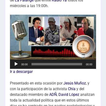
de
La Falange
que emite
Radio Ya
todos los
miércoles a las 19:00h.
Reproductor
00:00
00:00
de
Ir a descargar
audio
Presentado en esta ocasión por
Jesús Muñoz
, y
con la participación de la activista
Chía
y del
destacado miembro de
ADÑ
,
David López
analizan
toda la actualidad política que en estos últimos
días se ha centrado en los pactos postelectorales y