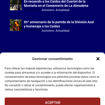
En recuerdo a los Caídos del Cuartel de la
Montaña en el Cementerio de La Almudena
Jul 18, 2026
|
Activismo
,
Actualidad
85º aniversario de la partida de la División Azul
y homenaje a los Caídos
Jul 15, 2026
|
Activismo
,
Actualidad
Gestionar consentimiento
LA FALANGE
Para ofrecer las mejores experiencias, utilizamos tecnologías como las
Reproductor
cookies para almacenar y/o acceder a la información del dispositivo. El
de
consentimiento de estas tecnologías nos permitirá procesar datos como el
comportamiento de navegación o las identificaciones únicas en este sitio.
vídeo
No consentir o retirar el consentimiento, puede afectar negativamente a
ciertas características y funciones.
ACEPTAR