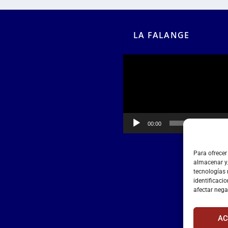
LA FALANGE
Reproductor
de
vídeo
00:00
00:55
Para ofrecer
almacenar y/
tecnologías
identificacio
afectar nega
AC