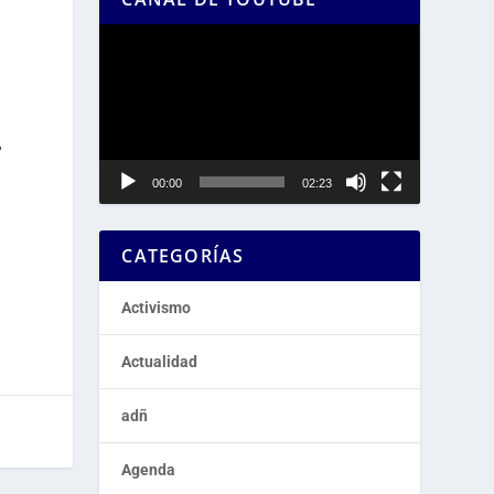
Reproductor
de
vídeo
”
00:00
02:23
CATEGORÍAS
Activismo
Actualidad
adñ
Agenda