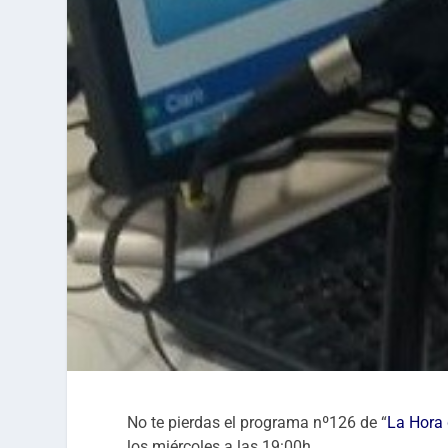
No te pierdas el programa nº126 de “
La Hora
los miércoles a las 19:00h.