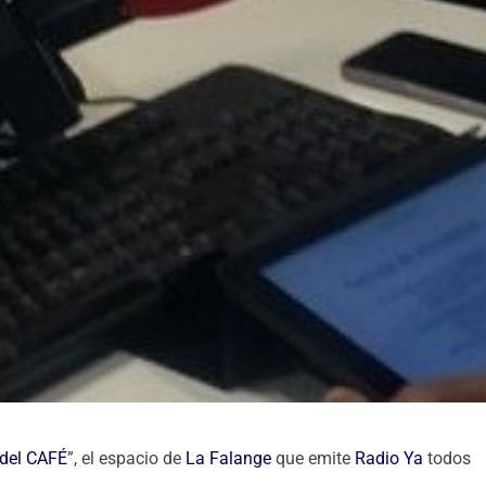
 del CAFÉ
”, el espacio de
La Falange
que emite
Radio Ya
todos