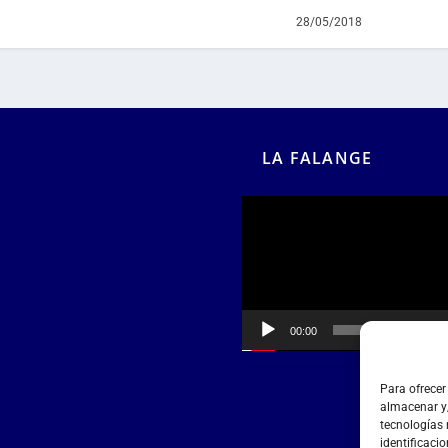
28/05/2018
LA FALANGE
Reproductor
de
vídeo
00:00
00:55
Para ofrecer
almacenar y/
tecnologías
identificacio