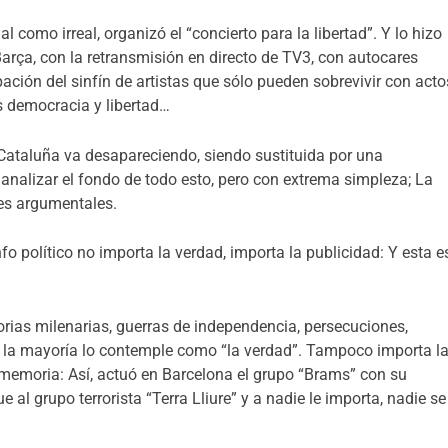
l como irreal, organizó el “concierto para la libertad”. Y lo hizo
arça, con la retransmisión en directo de TV3, con autocares
pación del sinfín de artistas que sólo pueden sobrevivir con acto
s democracia y libertad…
 Cataluña va desapareciendo, siendo sustituida por una
analizar el fondo de todo esto, pero con extrema simpleza; La
es argumentales.
o político no importa la verdad, importa la publicidad: Y esta e
torias milenarias, guerras de independencia, persecuciones,
 la mayoría lo contemple como “la verdad”. Tampoco importa l
ne memoria: Así, actuó en Barcelona el grupo “Brams” con su
 grupo terrorista “Terra Lliure” y a nadie le importa, nadie se