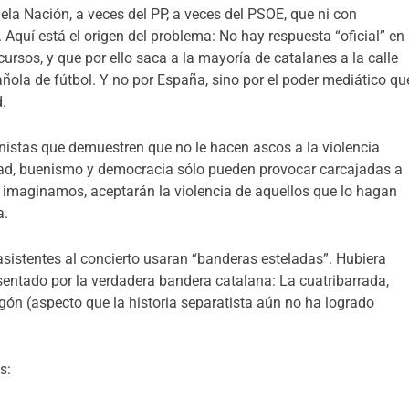
dela Nación, a veces del PP, a veces del PSOE, que ni con
Aquí está el origen del problema: No hay respuesta “oficial” en
ursos, y que por ello saca a la mayoría de catalanes a la calle
ñola de fútbol. Y no por España, sino por el poder mediático qu
d.
nistas que demuestren que no le hacen ascos a la violencia
rtad, buenismo y democracia sólo pueden provocar carcajadas a
 imaginamos, aceptarán la violencia de aquellos que lo hagan
a.
istentes al concierto usaran “banderas esteladas”. Hubiera
resentado por la verdadera bandera catalana: La cuatribarrada,
ón (aspecto que la historia separatista aún no ha logrado
s: