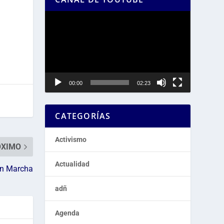
Reproductor
de
vídeo
00:00
02:23
CATEGORÍAS
Activismo
ÓXIMO
Actualidad
en Marcha
adñ
Agenda