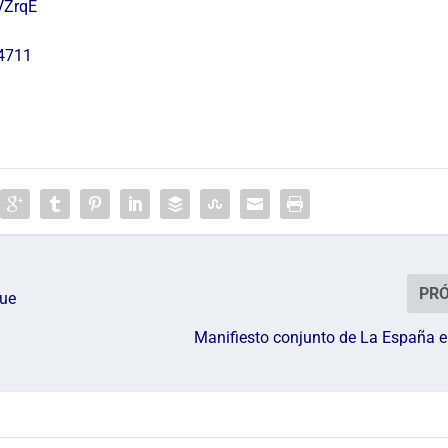
VZrqE
24711
PR
que
Manifiesto conjunto de La España 