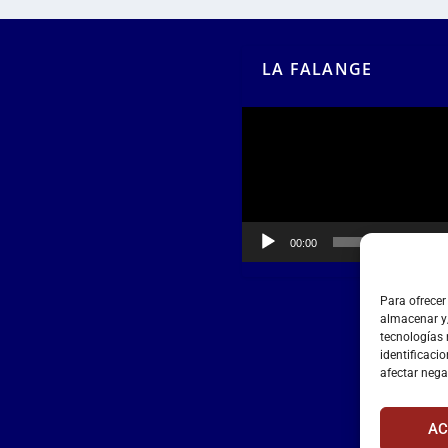
LA FALANGE
Reproductor
de
vídeo
00:00
00:55
Para ofrecer
almacenar y/
tecnologías
identificacio
afectar nega
AC