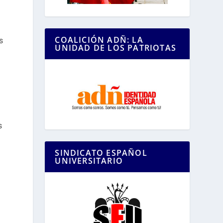
COALICIÓN ADÑ: LA
s
UNIDAD DE LOS PATRIOTAS
s
SINDICATO ESPAÑOL
UNIVERSITARIO
a