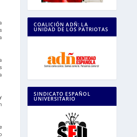
a
COALICIÓN ADÑ: LA
UNIDAD DE LOS PATRIOTAS
s
a
a
s
a
SINDICATO ESPAÑOL
y
UNIVERSITARIO
n
e
o