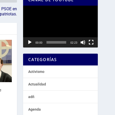
Reproductor
el PSOE en
patriotas.
de
vídeo
00:00
02:23
CATEGORÍAS
Activismo
Actualidad
e
adñ
Agenda