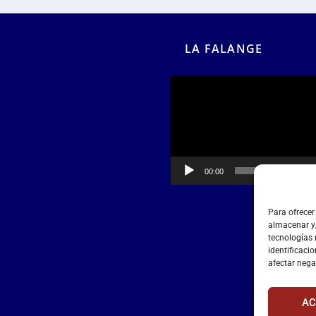
LA FALANGE
Reproductor
de
vídeo
00:00
00:55
Para ofrecer
almacenar y/
tecnologías
identificacio
afectar nega
AC