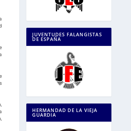
a
d
JUVENTUDES FALANGISTAS
DE ESPAÑA
e
a
e
s
,
HERMANDAD DE LA VIEJA
a
GUARDIA
,