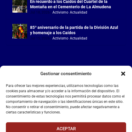
En recuerdo a los Caídos del Cuartel de la
Montaña en el Cementerio de La Almudena
Jul 18, 2026
|
Activismo
,
Actualidad
85º aniversario de la partida de la División Azul
y homenaje a los Caídos
Jul 15, 2026
|
Activismo
,
Actualidad
Gestionar consentimiento
LA FALANGE
Para ofrecer las mejores experiencias, utilizamos tecnologías como las
Reproductor
cookies para almacenar y/o acceder a la información del dispositivo. El
de
consentimiento de estas tecnologías nos permitirá procesar datos como el
comportamiento de navegación o las identificaciones únicas en este sitio.
vídeo
No consentir o retirar el consentimiento, puede afectar negativamente a
ciertas características y funciones.
ACEPTAR