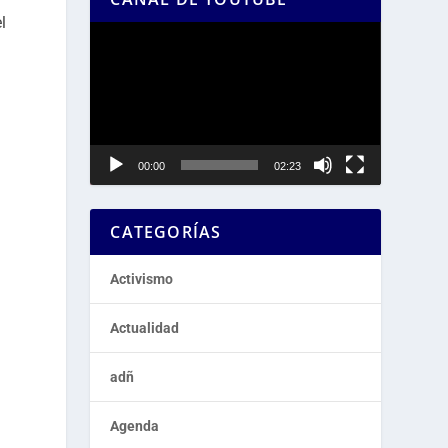
l
Reproductor
de
vídeo
00:00
02:23
CATEGORÍAS
Activismo
Actualidad
adñ
Agenda