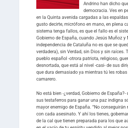
Andrino han dicho que
democracia. Ves en pel
en la Quinta avenida cargadas a las espaldas d
gusto decirte, micrófono en mano, en plena c
sistema tenga fallos, es que el fallo es el sis
Gobierno de España, cuando Jesús Muñoz y Ma
independencia de Cataluña no es que se quede
verdadera), sin Verdad, sin Dios y sin raíces.
pueblo español -otrora patriota, religioso, gue
desnortada, que está al nivel -casi- de sus di
que dura demasiado ya mientras tú les robas la
camarero.
No está bien -¿verdad, Gobierno de España?- q
sus testaferros para ganar una paz indigna só
mayor enemigo de España. “No conseguirán n
con cada asesinato. Y ahí los tienes, goberna
de la cal que tienen preparada para los que
en el vacío de tu espíritu vendido al mejor po