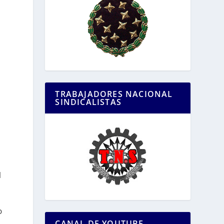
a
TRABAJADORES NACIONAL
SINDICALISTAS
l
y
o
CANAL DE YOUTUBE