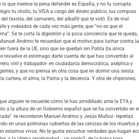
 lo que merece la pena defender es España, y no tu corrupta
igro tu chollo, tu VISA a cargo del dinero público, tus compras
el taxista, del camarero, del albañil que te votó. Es de mal
alle y rodeados de cada vez más gente, que “no es que el
tema”. Se te corta la digestión y la poca conciencia que te queda,
nuel Andrino te recuerdan que el motivo para luchar contra l
n fuera de la UE, sino que se quedan sin Patria (la única
 Te revuelve el estómago darte cuenta de que has convertido al
rrero, viril y trabajador- en ciudadanía democrática, aséptica y
rigentes, y que no piensa en otra cosa que en dormir una siesta
 cartera, el alma, la Patria y la decencia. Y otra de chipirones,
ue alguien te recuerde cómo te has arrodillado ante la ETA y
lo a la altura de un Gobierno español que se ha convertido en e
ada” -te recordaron Manuel Andrino y Jesús Muñoz- repetías
ndo en unas poltronas cubiertas de las cenizas de los muertos 
 aún estamos vivos. No te gusta escuchar verdades que hagan ec
stor, a la última oportunidad -¿un soplo?- de la bolsa para