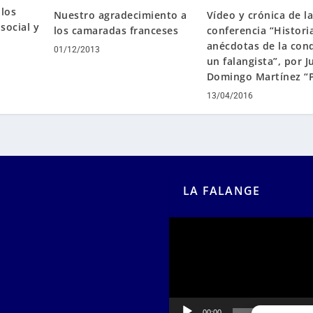
llos
Nuestro agradecimiento a
Vídeo y crónica de l
social y
los camaradas franceses
conferencia “Histori
anécdotas de la con
01/12/2013
un falangista”, por J
Domingo Martínez “
13/04/2016
LA FALANGE
Reproductor
de
vídeo
00:00
00:55