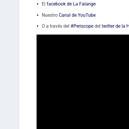
El
facebook de La Falange
Nuestro
Canal de YouTube
O a través del
#Periscope
del
twitter de la