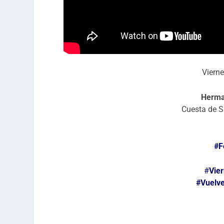
Viern
Herma
Cuesta de S
#F
#
Vie
#Vuelv