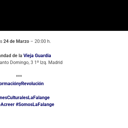
es
24 de Marzo
– 20:00 h.
ndad de la
Vieja Guardia
anto Domingo, 3 1º Izq. Madrid
***
ormaciónyRevolución
rnesCulturalesLaFalange
eAcreer
#SomosLaFalange