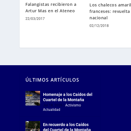
Falangistas recibieron a
Los chalecos amari
Artur Mas en el Ateneo
franceses: revuelta 
nacional
22/03/2017
02/12/2018
ÚLTIMOS ARTÍCULOS
Homenaje a los Caídos del
Cuartel de la Montaña
Jul 18, 2026
|
Activismo
,
Actualidad
En recuerdo a los Caídos
del Cuartel de la Montaña