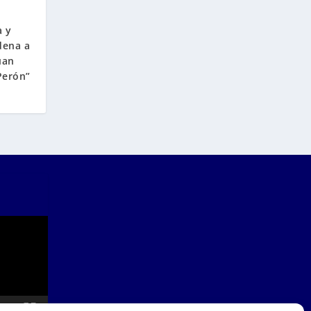
a
a y
dena a
uan
Perón”