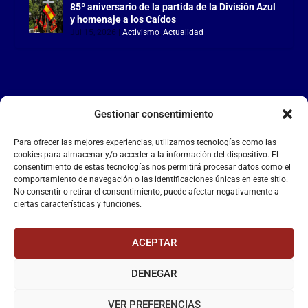
85º aniversario de la partida de la División Azul
y homenaje a los Caídos
Jul 15, 2026
|
Activismo
,
Actualidad
Gestionar consentimiento
LA FALANGE
Para ofrecer las mejores experiencias, utilizamos tecnologías como las
Reproductor
cookies para almacenar y/o acceder a la información del dispositivo. El
de
consentimiento de estas tecnologías nos permitirá procesar datos como el
comportamiento de navegación o las identificaciones únicas en este sitio.
vídeo
No consentir o retirar el consentimiento, puede afectar negativamente a
ciertas características y funciones.
ACEPTAR
DENEGAR
00:00
00:55
VER PREFERENCIAS