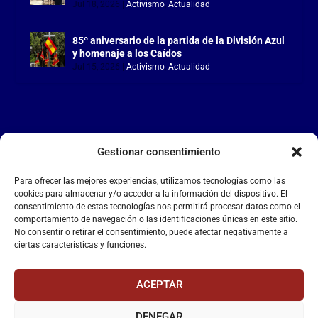
Jul 18, 2026
|
Activismo
,
Actualidad
85º aniversario de la partida de la División Azul
y homenaje a los Caídos
Jul 15, 2026
|
Activismo
,
Actualidad
Gestionar consentimiento
LA FALANGE
Para ofrecer las mejores experiencias, utilizamos tecnologías como las
Reproductor
cookies para almacenar y/o acceder a la información del dispositivo. El
de
consentimiento de estas tecnologías nos permitirá procesar datos como el
comportamiento de navegación o las identificaciones únicas en este sitio.
vídeo
No consentir o retirar el consentimiento, puede afectar negativamente a
ciertas características y funciones.
ACEPTAR
DENEGAR