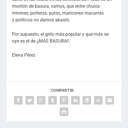
montón de basura
, vamos
,
que
e
ntre chulos
mirones, porteras,
putas,
maricones macarras
y
políticos
no damos a
basto.
Por supuesto, el
grito
más popular y que
más se
oye es el de
¡¡
MÁS BASURA
!!
.
Elena Pérez
COMPARTIR: