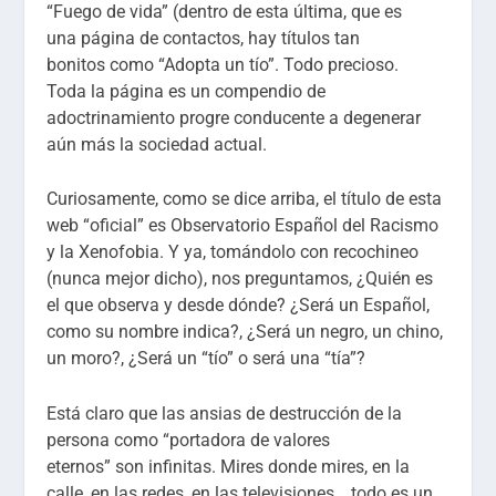
“
Fuego de vida
” (dentro de esta
última
, que es
una
página
de contactos,
hay títulos tan
bonitos
como “
Adopta un
tío
”
. Todo precioso.
Toda la
página
es un compendio de
adoctrinamiento progre conducente a degenerar
aún más la sociedad actual.
Curiosamente
, como se dice arriba, el título de esta
web “oficial” es
Observatorio Español del Racismo
y la Xenofobia
. Y ya, tomándolo
con recochineo
(nunca mejor dicho),
nos preguntamos, ¿Quién es
el que observa y desde dónde? ¿
Será un Español,
como su nombre indica?,
¿Se
rá un negro, un chino,
un moro?,
¿S
erá un
“
tío
”
o
será
una
“
tía
”
?
Está claro que las ansias de destrucción de la
persona como “portadora de valores
eternos”
son
infinita
s
. Mires donde mires, en la
calle, en las redes, en las
televisiones
… todo es un