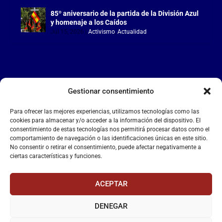
85º aniversario de la partida de la División Azul
y homenaje a los Caídos
Jul 15, 2026
|
Activismo
,
Actualidad
Gestionar consentimiento
LA FALANGE
Para ofrecer las mejores experiencias, utilizamos tecnologías como las
Reproductor
cookies para almacenar y/o acceder a la información del dispositivo. El
de
consentimiento de estas tecnologías nos permitirá procesar datos como el
comportamiento de navegación o las identificaciones únicas en este sitio.
vídeo
No consentir o retirar el consentimiento, puede afectar negativamente a
ciertas características y funciones.
ACEPTAR
DENEGAR
00:00
00:55