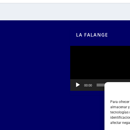
LA FALANGE
Reproductor
de
vídeo
00:00
00:55
Para ofrecer
almacenar y/
tecnologías
identificacio
afectar nega