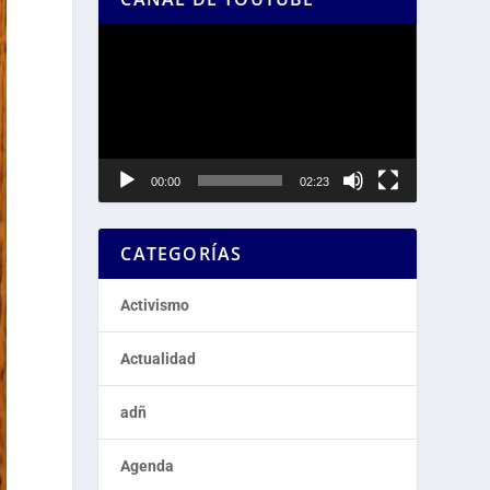
Reproductor
de
vídeo
00:00
02:23
CATEGORÍAS
Activismo
Actualidad
adñ
Agenda