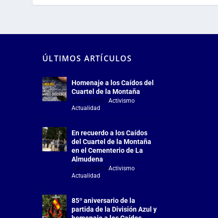
ÚLTIMOS ARTÍCULOS
Homenaje a los Caídos del
Cuartel de la Montaña
Jul 18, 2026
|
Activismo
,
Actualidad
En recuerdo a los Caídos
del Cuartel de la Montaña
en el Cementerio de La
Almudena
Jul 18, 2026
|
Activismo
,
Actualidad
85º aniversario de la
partida de la División Azul y
homenaje a los Caídos