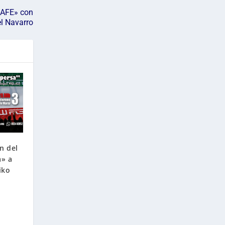
CAFE» con
l Navarro
n del
a» a
iko