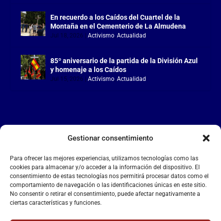
En recuerdo a los Caídos del Cuartel de la
Montaña en el Cementerio de La Almudena
Jul 18, 2026
|
Activismo
,
Actualidad
85º aniversario de la partida de la División Azul
y homenaje a los Caídos
Jul 15, 2026
|
Activismo
,
Actualidad
Gestionar consentimiento
LA FALANGE
Para ofrecer las mejores experiencias, utilizamos tecnologías como las
Reproductor
cookies para almacenar y/o acceder a la información del dispositivo. El
de
consentimiento de estas tecnologías nos permitirá procesar datos como el
comportamiento de navegación o las identificaciones únicas en este sitio.
vídeo
No consentir o retirar el consentimiento, puede afectar negativamente a
ciertas características y funciones.