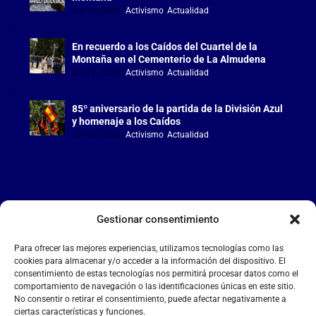
Jul 18, 2026
|
Activismo
,
Actualidad
En recuerdo a los Caídos del Cuartel de la
Montaña en el Cementerio de La Almudena
Jul 18, 2026
|
Activismo
,
Actualidad
85º aniversario de la partida de la División Azul
y homenaje a los Caídos
Jul 15, 2026
|
Activismo
,
Actualidad
Gestionar consentimiento
LA FALANGE
Para ofrecer las mejores experiencias, utilizamos tecnologías como las
Reproductor
cookies para almacenar y/o acceder a la información del dispositivo. El
de
consentimiento de estas tecnologías nos permitirá procesar datos como el
comportamiento de navegación o las identificaciones únicas en este sitio.
vídeo
No consentir o retirar el consentimiento, puede afectar negativamente a
ciertas características y funciones.