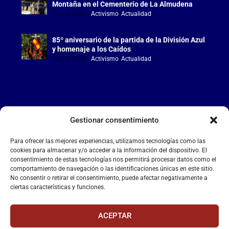
Montaña en el Cementerio de La Almudena
Jul 18, 2026
|
Activismo
,
Actualidad
85º aniversario de la partida de la División Azul
y homenaje a los Caídos
Jul 15, 2026
|
Activismo
,
Actualidad
Gestionar consentimiento
LA FALANGE
Para ofrecer las mejores experiencias, utilizamos tecnologías como las
Reproductor
cookies para almacenar y/o acceder a la información del dispositivo. El
de
consentimiento de estas tecnologías nos permitirá procesar datos como el
comportamiento de navegación o las identificaciones únicas en este sitio.
vídeo
No consentir o retirar el consentimiento, puede afectar negativamente a
ciertas características y funciones.
ACEPTAR