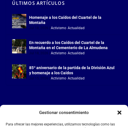
ÚLTIMOS ARTÍCULOS
Homenaje a los Caídos del Cuartel de la
Montaña
Jul 18, 2026
|
Activismo
,
Actualidad
En recuerdo a los Caídos del Cuartel de la
Montaña en el Cementerio de La Almudena
Jul 18, 2026
|
Activismo
,
Actualidad
85º aniversario de la partida de la División Azul
y homenaje a los Caídos
Jul 15, 2026
|
Activismo
,
Actualidad
Gestionar consentimiento
LA FALANGE
Para ofrecer las mejores experiencias, utilizamos tecnologías como las
Reproductor